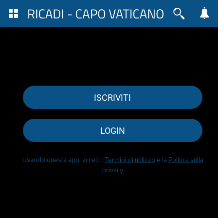
Registrazione e Login
ISCRIVITI
LOGIN
Usando questa app, accetti i
Termini di utilizzo
e la
Politica sulla
privacy