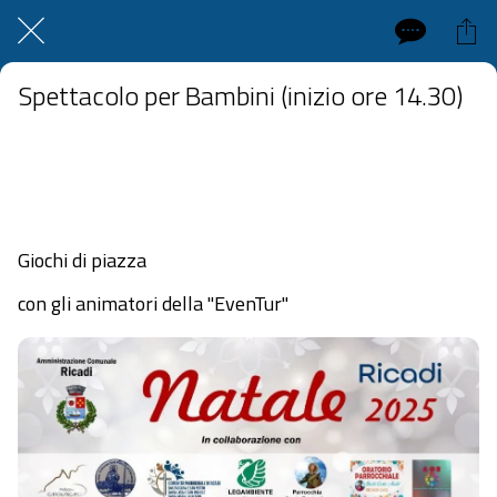
Spettacolo per Bambini (inizio ore 14.30)
Piazza Fontana San Nicolò Ricadi
 lunedì 22 dicembre 2025  dalle 09:30 alle 23:59 
Giochi di piazza
con gli animatori della "EvenTur"